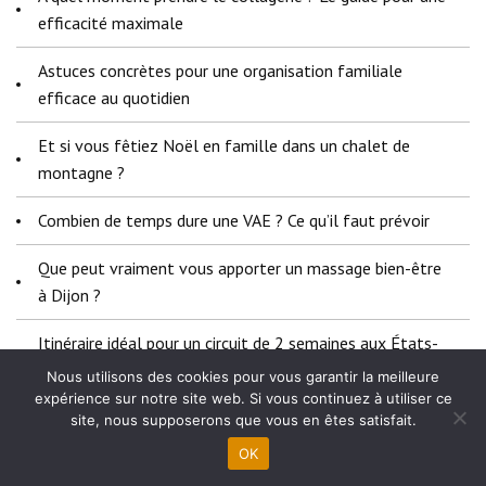
efficacité maximale
Astuces concrètes pour une organisation familiale
efficace au quotidien
Et si vous fêtiez Noël en famille dans un chalet de
montagne ?
Combien de temps dure une VAE ? Ce qu’il faut prévoir
Que peut vraiment vous apporter un massage bien-être
à Dijon ?
Itinéraire idéal pour un circuit de 2 semaines aux États-
Unis
Nous utilisons des cookies pour vous garantir la meilleure
expérience sur notre site web. Si vous continuez à utiliser ce
Pourquoi offrir un bijou corse est un geste symbolique
site, nous supposerons que vous en êtes satisfait.
OK
Les bijoux comme langage d’appartenance culturelle